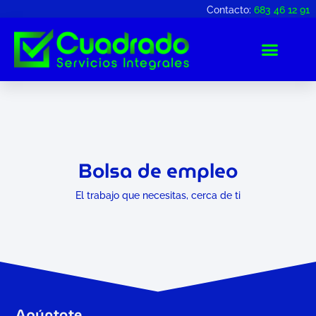
Contacto:
683 46 12 91
Bolsa de empleo
El trabajo que necesitas, cerca de ti
Apúntate